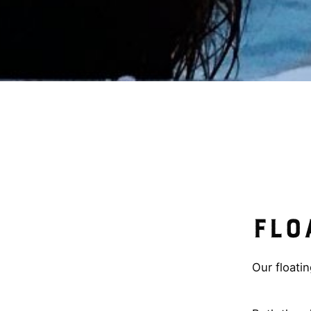
Flo
Our floatin