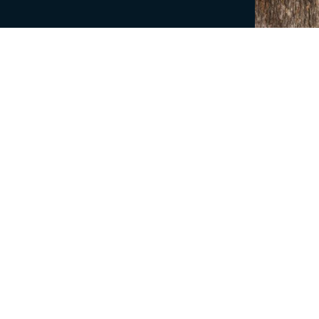
ghuset
lavours of the sea on its