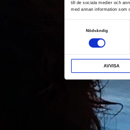
till de sociala medier och a
med annan information som du 
S
a
Nödvändig
m
t
y
c
k
AVVISA
e
s
v
a
l