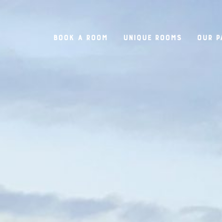
Book a room
Unique rooms
Our P