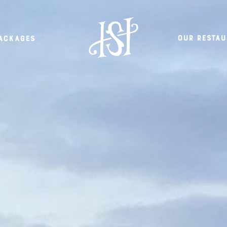
Our restau
ackages