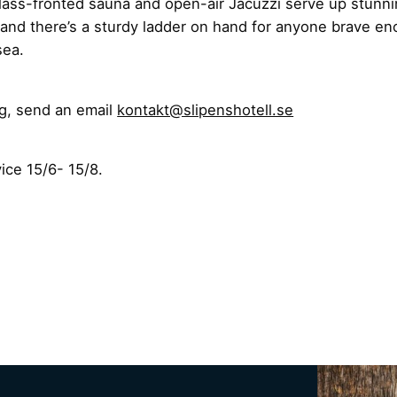
lass-fronted sauna and open-air
Jacuzzi
serve up stunni
 and there’s a sturdy ladder on hand for anyone brave en
sea.
g, send an email
kontakt@slipenshotell.se
vice 15/6- 15/8.