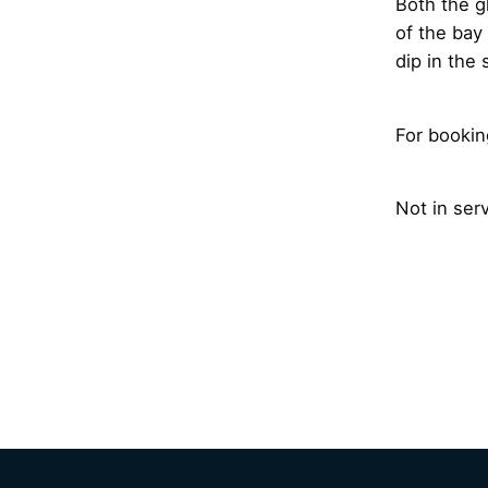
Both the g
of the bay
dip in the 
For bookin
Not in ser