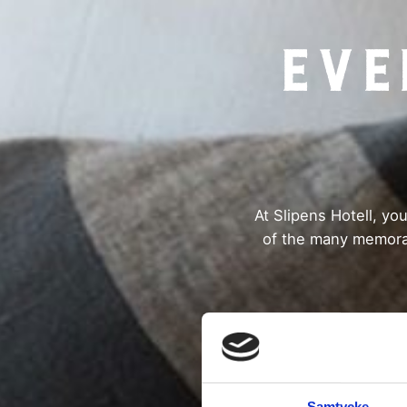
Eve
At Slipens Hotell, you
of the many memorab
Samtycke