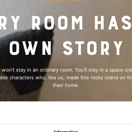
ry room has
own story
 won’t stay in an ordinary room. You’ll stay in a space cr
le characters who, like us, made this rocky island on t
their home.
Information