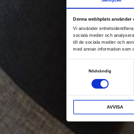
Denna webbplats använder 
Vi använder enhetsidentifierar
sociala medier och analysera 
till de sociala medier och a
med annan information som du 
S
a
Nödvändig
m
t
y
c
k
AVVISA
e
s
v