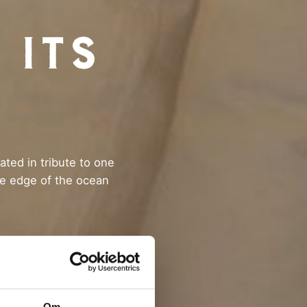
 its
eated in tribute to one
he edge of the ocean
Om