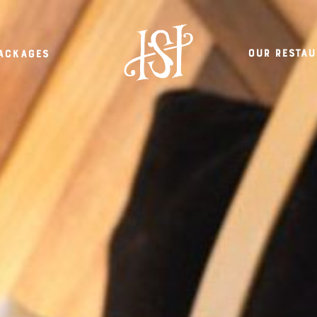
Our restau
ackages