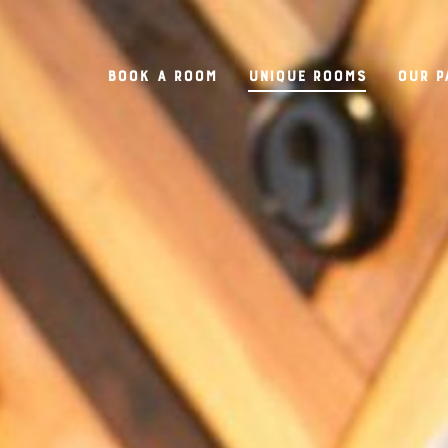
Book a room
Unique rooms
Our P