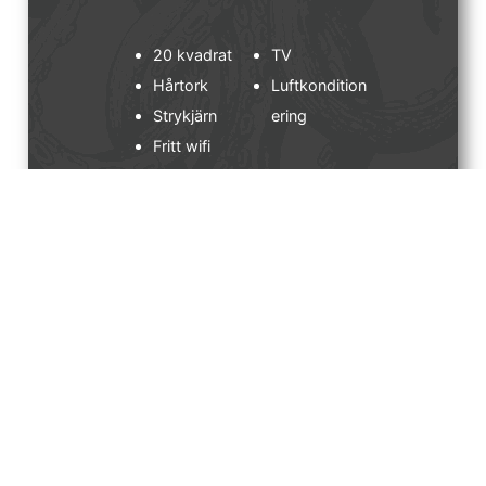
20 kvadrat
TV
Hårtork
Luftkondition
Strykjärn
ering
Fritt wifi
Rumsinformation
Rum 3.Carpe Diem,180 cm bred säng som
kan separeras. Altan mot norr med utsikt
mot Fiskebäckskils kyrka. Morgonrock för
en trivsam vistelse.
Pris: från 2.595:- SEK
BOKA RUM