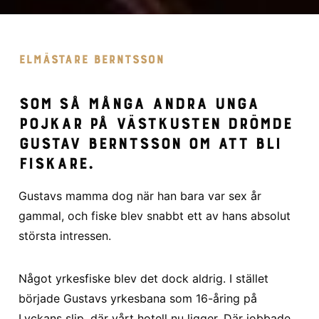
ELMÄSTARE BERNTSSON
Som så många andra unga
pojkar på västkusten drömde
Gustav Berntsson om att bli
fiskare.
Gustavs mamma dog när han bara var sex år
gammal, och fiske blev snabbt ett av hans absolut
största intressen.
Något yrkesfiske blev det dock aldrig. I stället
började Gustavs yrkesbana som 16-åring på
Lyckans slip, där vårt hotell nu ligger. Där jobbade