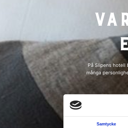
Var
På Slipens hotell 
många personlighet
Samtycke