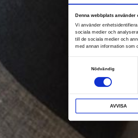
Denna webbplats använder 
Vi använder enhetsidentifierar
sociala medier och analysera 
till de sociala medier och a
med annan information som du 
S
a
Nödvändig
m
t
y
c
k
AVVISA
e
s
v
a