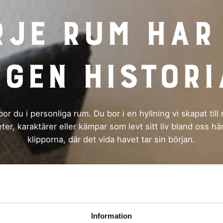
je rum har
egen histori
bor du i personliga rum. Du bor i en hyllning vi skapat til
er, karaktärer eller kämpar som levt sitt liv bland oss hä
klipporna, där det vida havet tar sin början.
Information