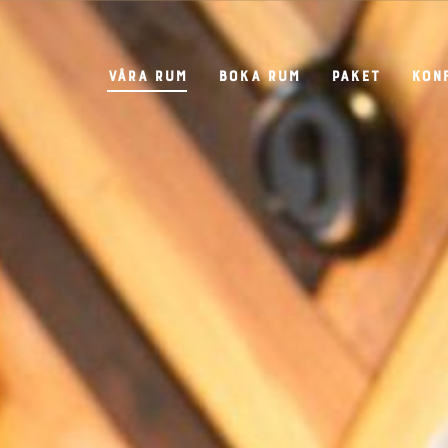
Våra rum
Boka rum
Paket
Kon