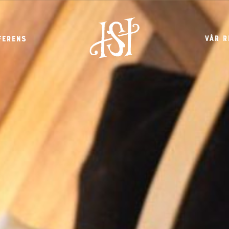
Vår r
ferens