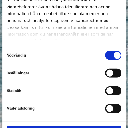
vidarebefordrar även sådana identifierare och annan
information från din enhet till de sociala medier och
annons- och analysföretag som vi samarbetar med.
Dessa kan i sin tur kombinera informationen med annan
information som du har tillhandahållit eller som de har
samlat in när du har använt deras tjänster.
S
Nödvändig
a
m
t
Inställningar
y
c
k
Statistik
e
s
Marknadsföring
v
a
l