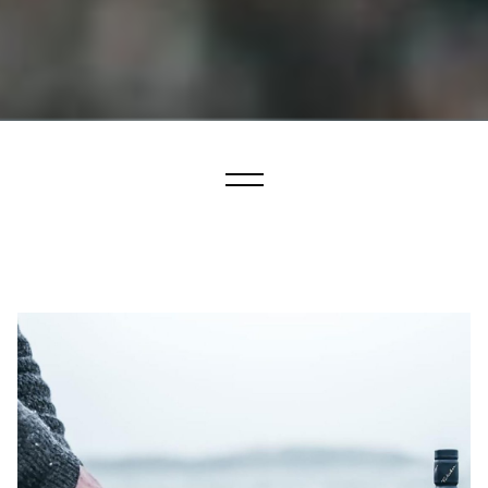
Konferens i Bohuslän
Konferens med aktiviteter
Kickoff
Konferens nära Göteborg