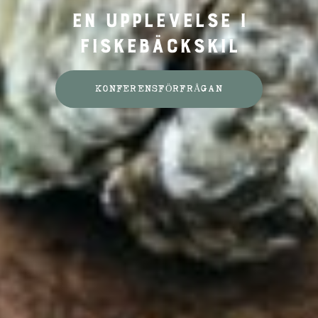
En upplevelse i
Fiskebäckskil
KONFERENSFÖRFRÅGAN