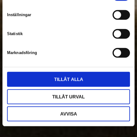
m
t
Inställningar
y
c
k
Statistik
e
s
Marknadsföring
v
a
l
TILLÅT ALLA
TILLÅT URVAL
AVVISA