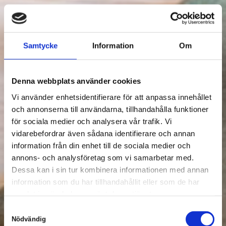
Samtycke
Information
Om
Denna webbplats använder cookies
Vi använder enhetsidentifierare för att anpassa innehållet
och annonserna till användarna, tillhandahålla funktioner
för sociala medier och analysera vår trafik. Vi
vidarebefordrar även sådana identifierare och annan
information från din enhet till de sociala medier och
annons- och analysföretag som vi samarbetar med.
Dessa kan i sin tur kombinera informationen med annan
information som du har tillhandahållit eller som de har
samlat in när du har använt deras tjänster.
S
Nödvändig
a