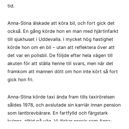
tid.
Anna-Stina älskade att köra bil, och fort gick det
också. En gång körde hon en man med hjärtinfarkt
till sjukhuset i Uddevalla. I mycket hög hastighet
körde hon om en bil – utan att reflektera över att
det var en polisbil. De följde efter hela vägen till
akuten för att ställa henne till svars, men när det
framkom att mannen dött om hon inte kört så fort
gick hon fri.
Anna-Stina körde taxi ända fram tills taxirörelsen
såldes 1978, och avslutade sin karriär innan pension
som lantbrevbärare. En fartfylld och färgstark
kvinna, alltid på väg. Vi älskar precis som
Anna-