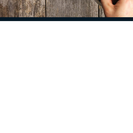
RESTAURANT
Restaurant Brygghuset
A kitchen influenced by the sights, sounds and
flavours of the sea on its doorstep
READ MORE