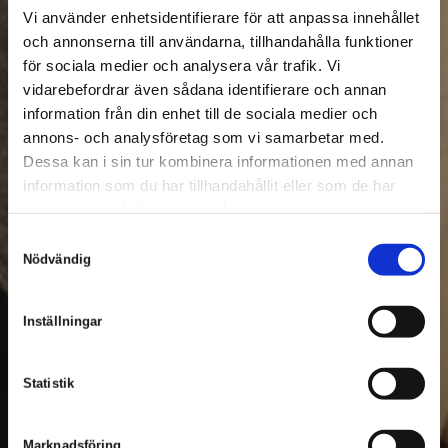
rocky island on the edge of the ocean their home.
Vi använder enhetsidentifierare för att anpassa innehållet
och annonserna till användarna, tillhandahålla funktioner
för sociala medier och analysera vår trafik. Vi
vidarebefordrar även sådana identifierare och annan
information från din enhet till de sociala medier och
annons- och analysföretag som vi samarbetar med.
Dessa kan i sin tur kombinera informationen med annan
information som du har tillhandahållit eller som de har
samlat in när du har använt deras tjänster.
S
Nödvändig
a
m
t
Inställningar
y
c
k
Statistik
e
s
Marknadsföring