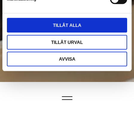
v
a
l
TILLÅT ALLA
TILLÅT URVAL
AVVISA
Unique rooms