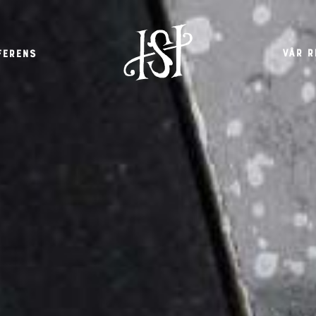
Vår r
ferens