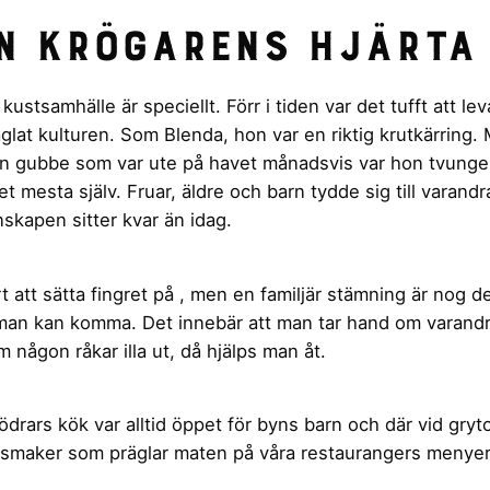
n krögarens hjärta
t kustsamhälle är speciellt. Förr i tiden var det tufft att le
äglat kulturen. Som Blenda, hon var en riktig krutkärring.
n gubbe som var ute på havet månadsvis var hon tvungen
 mesta själv. Fruar, äldre och barn tydde sig till varandr
kapen sitter kvar än idag.
t att sätta fingret på , men en familjär stämning är nog d
an kan komma. Det innebär att man tar hand om varandr
m någon råkar illa ut, då hjälps man åt.
drars kök var alltid öppet för byns barn och där vid gryt
smaker som präglar maten på våra restaurangers menyer