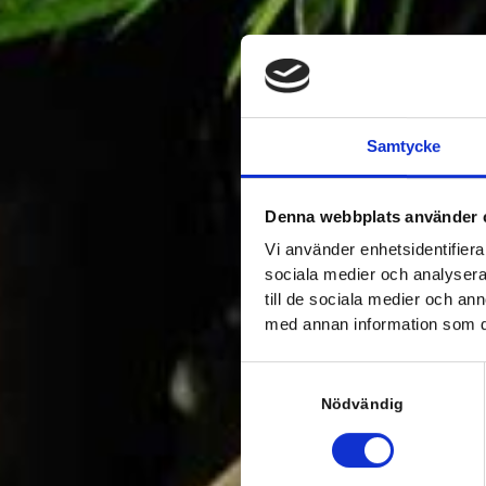
Samtycke
Denna webbplats använder 
Vi använder enhetsidentifierar
sociala medier och analysera 
till de sociala medier och a
med annan information som du 
S
a
Nödvändig
m
t
y