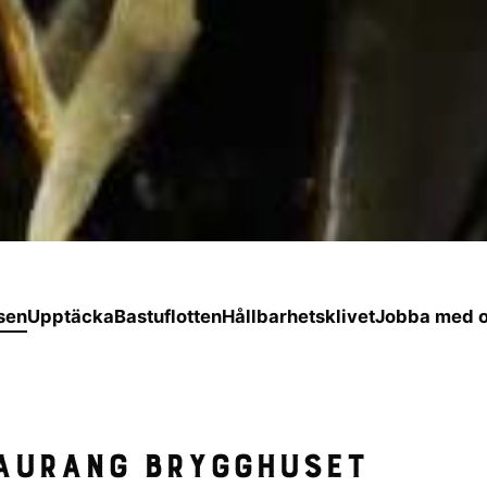
sen
Upptäcka
Bastuflotten
Hållbarhetsklivet
Jobba med 
aurang Brygghuset