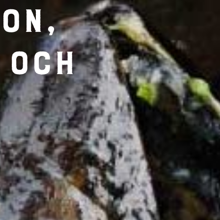
on,
 och