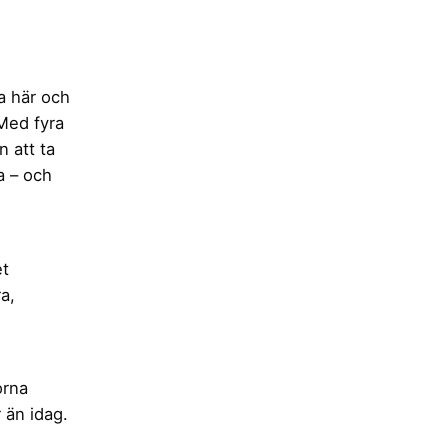
va här och
 Med fyra
 att ta
a – och
et
a,
orna
 än idag.