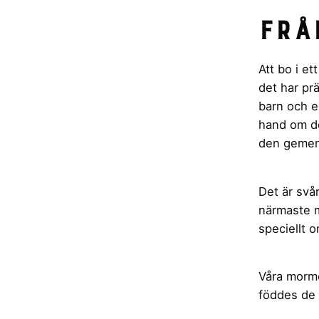
Frå
Att bo i et
det har pr
barn och e
hand om det
den gemens
Det är svår
närmaste m
speciellt o
Våra mormö
föddes de 