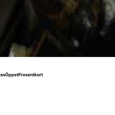
oss
Öppet
Presentkort