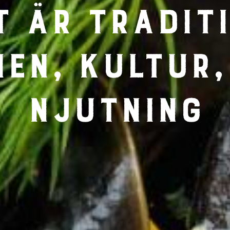
t är traditi
nen, kultur,
njutning